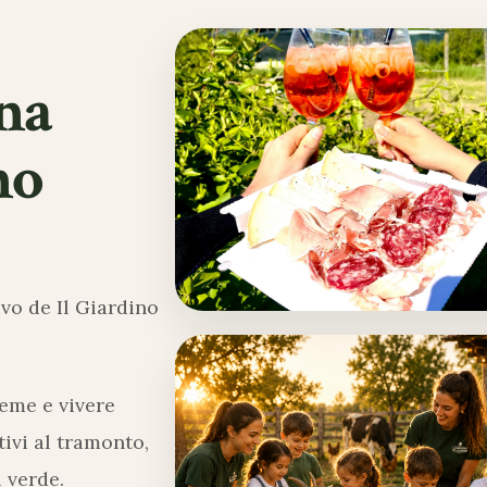
ina
no
vo de Il Giardino
ieme e vivere
ivi al tramonto,
 verde.