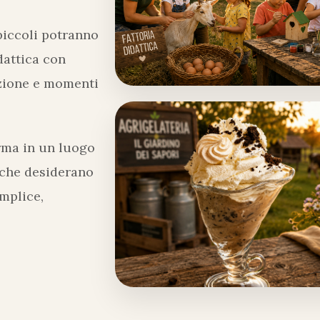
 piccoli potranno
dattica con
mazione e momenti
orma in un luogo
 che desiderano
mplice,