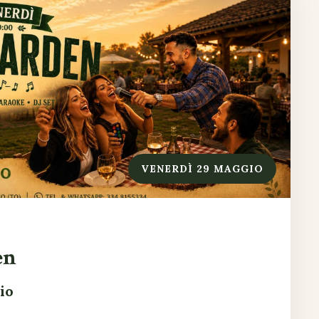
VENERDÌ 29 MAGGIO
en
io