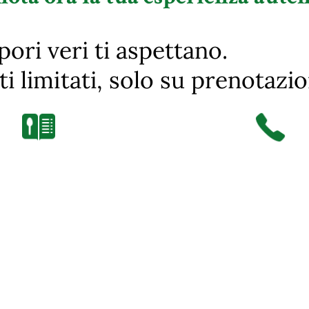
apori veri ti aspettano.
ti limitati, solo su prenotazio
Prenota Ora
 – 22:00
 – 22:00