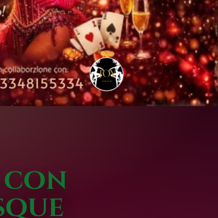
e con
sque