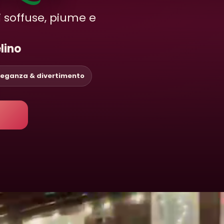
i soffuse, piume e
lino
leganza & divertimento