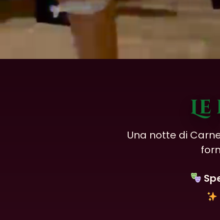
Le
Una notte di Carnev
for
Spe