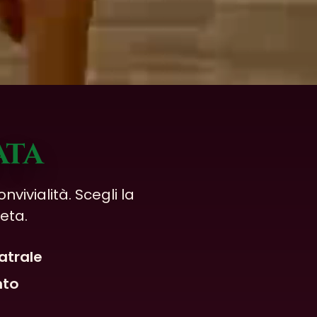
ata
vivialità. Scegli la
eta.
atrale
nto