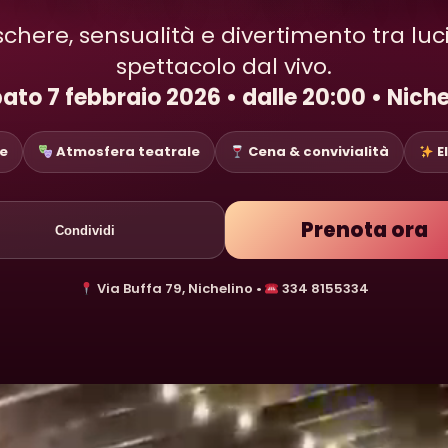
here, sensualità e divertimento tra luc
spettacolo dal vivo.
ato 7 febbraio 2026 • dalle 20:00 • Niche
ue
Atmosfera teatrale
Cena & convivialità
E
Prenota ora
Condividi
Via Buffa 79, Nichelino •
334 8155334