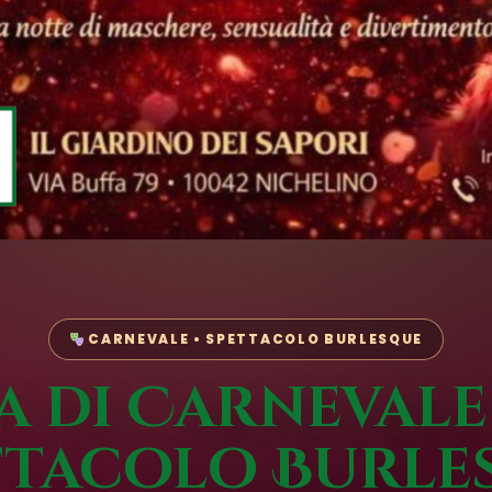
CARNEVALE • SPETTACOLO BURLESQUE
a di Carneval
ttacolo Burle